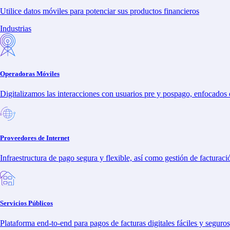
Latam
Utilice datos móviles para potenciar sus productos financieros
Otras Regiones
Sitio de inversionistas
Industrias
Canal de Denuncias
Contáctenos
Soluciones
Operadoras Móviles
Bemobi Pay
Engagement Dig
Digitalizamos las interacciones con usuarios pre y pospago, enfocados e
Smart Checkout
Pagos Co
Smart POS
Proveedo
Orquestación de Pagos
Operador
Simplifica la gestión de pagos
Educació
Proveedores de Internet
Infraestructura de pago segura y flexible, así como gestión de facturaci
Política de privacidad
Cookies
Canal de datos
Servicios Públicos
© 2025 Bemobi. Reservados todos los derechos.
Plataforma end-to-end para pagos de facturas digitales fáciles y segur