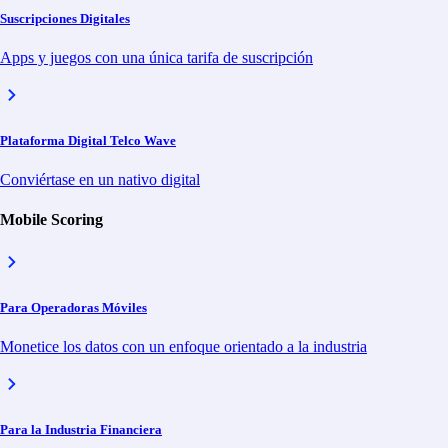
Suscripciones Digitales
Yo acepto la Política de Privacidad de Bemobi
Apps y juegos con una única tarifa de suscripción
Plataforma Digital Telco Wave
Home
Industrias
Conviértase en un nativo digital
Proveedores de Internet
Operadoras Móviles
Mobile Scoring
Servicios Públicos
Educación
Finanzas
Para Operadoras Móviles
Salud
Quiénes somos
Recursos
Monetice los datos con un enfoque orientado a la industria
Blog
Sala de prensa
Carreras
Para la Industria Financiera
Brasil