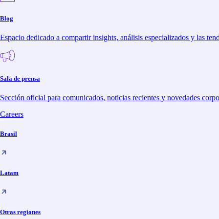
Blog
Espacio dedicado a compartir insights, análisis especializados y las ten
en
Sala de prensa
Sección oficial para comunicados, noticias recientes y novedades corpo
Careers
Política de privacidad
Cookies
Brasil
Canal de datos
Latam
© 2025 Bemobi. All rights reserved.
instagram
Otras regiones
linkedin