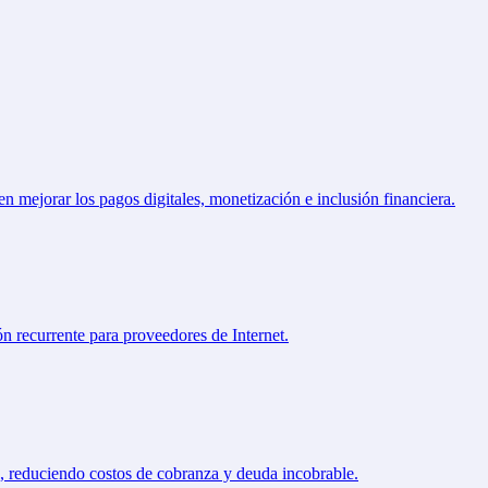
ital
Telecomunicaciones Digitales
n mejorar los pagos digitales, monetización e inclusión financiera.
nversacionales - Grace
Microfinanzas
res de Internet
Suscripciones Digitales
as Móviles
Plataforma Digital Telco W
n - Agenda Edu
ón recurrente para proveedores de Internet.
os, reduciendo costos de cobranza y deuda incobrable.