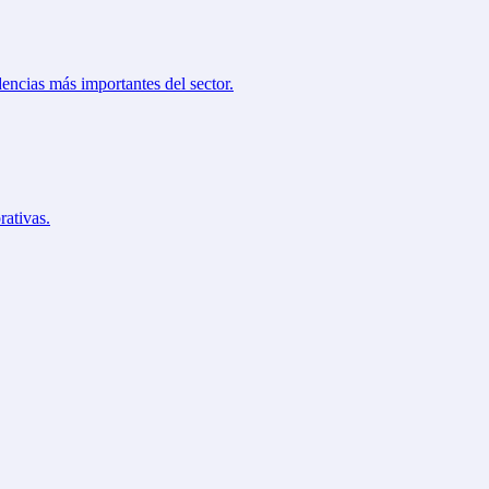
Sitio Inversionistas
Contacto
dencias más importantes del sector.
rativas.