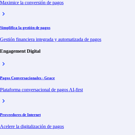
Latam
Maximice la conversión de pagos
Otras Regiones
Sitio de inversionistas
Canal de Denuncias
Contáctenos
Simplifica la gestión de pagos
ES
Gestión financiera integrada y automatizada de pagos
EN
PT
Engagement Digital
¡Comuníquese!
Hable con nosotros
Pagos Conversacionales - Grace
Tenemos la solución ideal para simplificar sus pagos, sin fricción, tra
Plataforma conversacional de pagos AI-first
Soporte
Proveedores de Internet
Si tiene dudas sobre pagos, el funcionamiento de un servicio, reembol
Acelere la digitalización de pagos
Ir a Soporte