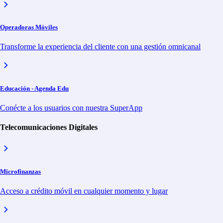
Operadoras Móviles
Nombre completo*
Transforme la experiencia del cliente con una gestión omnicanal
Cargo*
Nombre de la empresa*
Educación - Agenda Edu
E-mail*
Conécte a los usuarios con nuestra SuperApp
Número Móvil / WhatsApp*
Telecomunicaciones Digitales
¿Dónde se encuentra la sede de su empresa?*
Microfinanzas
Acceso a crédito móvil en cualquier momento y lugar
Mensaje*