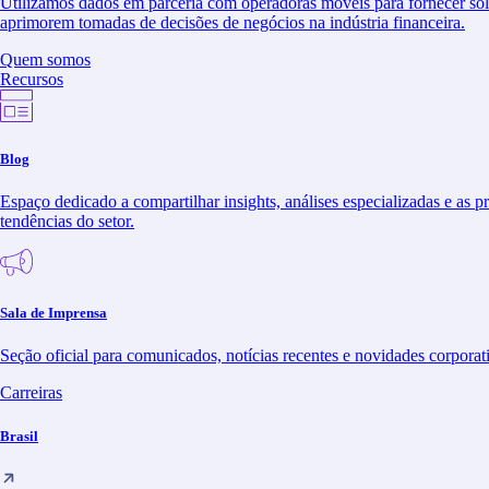
Utilizamos dados em parceria com operadoras móveis para fornecer so
aprimorem tomadas de decisões de negócios na indústria financeira.
Quem somos
Recursos
Home
Blog
Soluções
Espaço dedicado a compartilhar insights, análises especializadas e as pr
tendências do setor.
Indústrias
Quem somos
Sala de Imprensa
Recursos
Seção oficial para comunicados, notícias recentes e novidades corporat
Carreiras
Carreiras
Relações com Investidores
Brasil
Contato