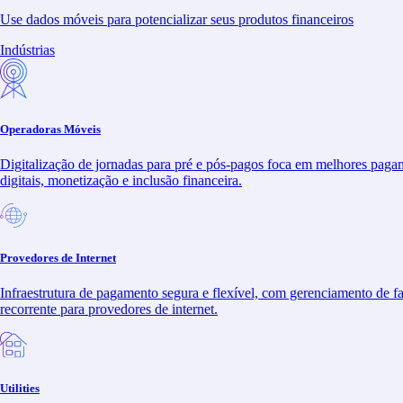
Operadoras Móveis
Use dados móveis para potencializar seus produtos financeiros
Utilities
Educação
Indústrias
Saúde
Finanças
Sobre nós
Recursos
Operadoras Móveis
Blog
Sala de Imprensa
Digitalização de jornadas para pré e pós-pagos foca em melhores paga
Carreiras
digitais, monetização e inclusão financeira.
Brasil
Latam
Outras Localidades
Relações com Investidores
Provedores de Internet
Canal de Denúncia
Contato
Infraestrutura de pagamento segura e flexível, com gerenciamento de f
English
recorrente para provedores de internet.
Español
Soluções
Utilities
Bemobi Pay
Engajamento Digital
Telecom Digital
Mobi