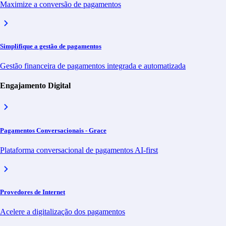
Latam
Maximize a conversão de pagamentos
Outras Localidades
Relações com Investidores
Canal de Denúncia
Contato
Simplifique a gestão de pagamentos
English
Español
Gestão financeira de pagamentos integrada e automatizada
PT
Engajamento Digital
EN
ES
Pagamentos Conversacionais - Grace
O futuro de
telecomunicações
Plataforma conversacional de pagamentos AI-first
A primeira plataforma nativa digital para telecomunicações,
transformando negócios de hoje nos líderes de experiência do
amanhã.
Provedores de Internet
Saiba mais sobre Wave
Acelere a digitalização dos pagamentos
Pronto para o próximo passo?