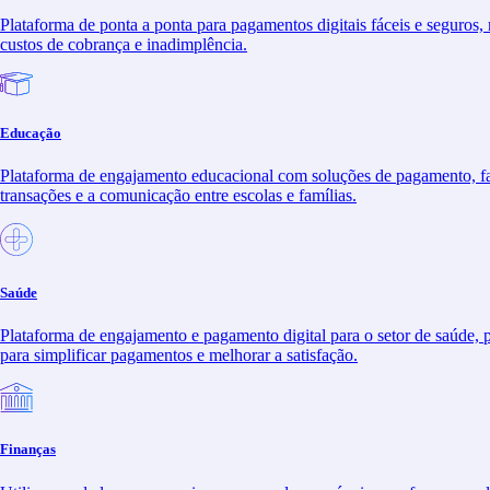
Plataforma de ponta a ponta para pagamentos digitais fáceis e seguros,
Smart
Pagamentos
Microfinanças
custos de cobrança e inadimplência.
Checkout
Conversacionais
Assinaturas
Smart Pos
- Grace
Digitais
Orquestração
Provedores de
Plataforma
de
Internet
Digital Telco
Educação
pagamentos
Operadoras
Wave
Simplifique a
Móveis
gestão de
Educação -
Plataforma de engajamento educacional com soluções de pagamento, fa
pagamentos
Agenda Edu
transações e a comunicação entre escolas e famílias.
Politica de privacidade
Cookies
Canal de dados
Saúde
Relatório de Transparência Salarial
Plataforma de engajamento e pagamento digital para o setor de saúde, 
para simplificar pagamentos e melhorar a satisfação.
© 2025 Bemobi. Todos os direitos reservados.
instagram
linkedin
Finanças